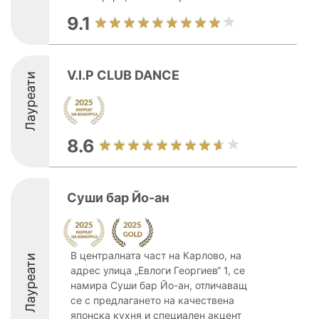
9.1
V.I.P CLUB DANCE
Лауреати
8.6
Суши бар Йо-ан
В централната част на Карлово, на
Лауреати
адрес улица „Евлоги Георгиев“ 1, се
намира Суши бар Йо-ан, отличаващ
се с предлагането на качествена
японска кухня и специален акцент