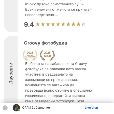
върху прясно приготвеното суши.
Всеки елемент от менюто се приготвя
непосредствено ...
9.4
Groovy фотобудка
В областта на забавленията Groovy
Лауреати
фотобудка се отличава като важен
участник в създаването на
запомнящи се преживявания.
Компанията се ангажира да
превръща всяко събитие в специално
изживяване, предлагайки широка
гама от модерни фотобудки. Тези ...
ОРЛИ Забавление
Live chat
9.3