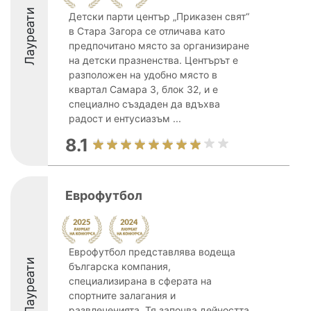
Лауреати
Детски парти център „Приказен свят“
в Стара Загора се отличава като
предпочитано място за организиране
на детски празненства. Центърът е
разположен на удобно място в
квартал Самара 3, блок 32, и е
специално създаден да вдъхва
радост и ентусиазъм ...
8.1
Еврофутбол
Еврофутбол представлява водеща
Лауреати
българска компания,
специализирана в сферата на
спортните залагания и
развлеченията. Тя започва дейността