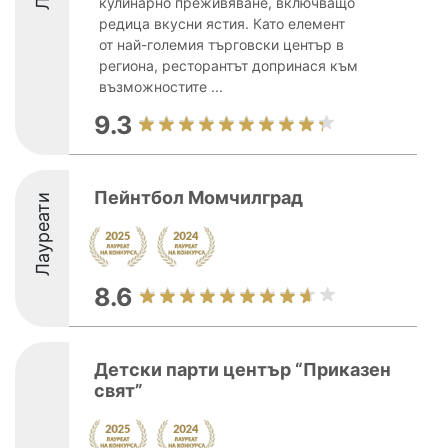
кулинарно преживяване, включващо
редица вкусни ястия. Като елемент
от най-големия търговски център в
региона, ресторантът допринася към
възможностите ...
9.3
Пейнтбол Момчилград
Лауреати
8.6
Детски парти център “Приказен
свят”