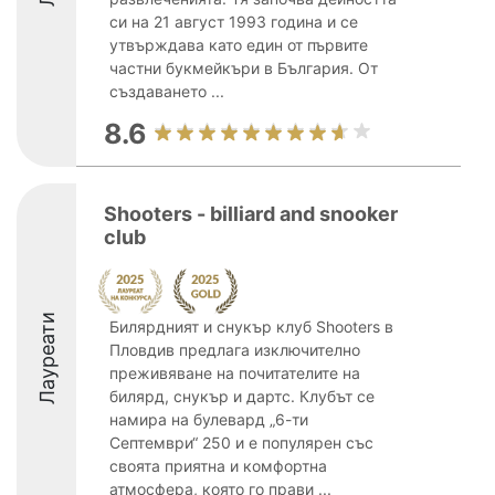
си на 21 август 1993 година и се
утвърждава като един от първите
частни букмейкъри в България. От
създаването ...
8.6
Shooters - billiard and snooker
club
Лауреати
Билярдният и снукър клуб Shooters в
Пловдив предлага изключително
преживяване на почитателите на
билярд, снукър и дартс. Клубът се
намира на булевард „6-ти
Септември“ 250 и е популярен със
своята приятна и комфортна
атмосфера, която го прави ...