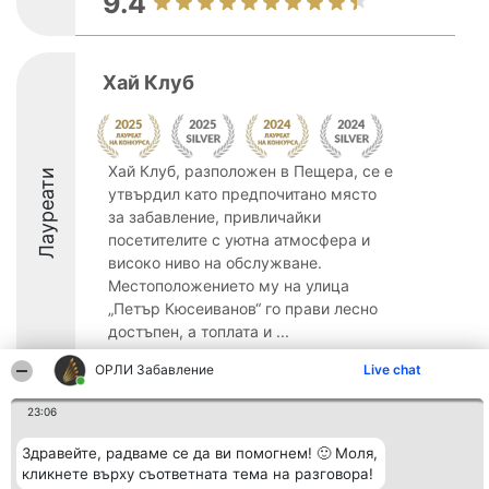
9.4
Хай Клуб
Хай Клуб, разположен в Пещера, се е
Лауреати
утвърдил като предпочитано място
за забавление, привличайки
посетителите с уютна атмосфера и
високо ниво на обслужване.
Местоположението му на улица
„Петър Кюсеиванов“ го прави лесно
достъпен, а топлата и ...
8.9
ОРЛИ Забавление
Live chat
23:06
Организатор на
Класация
Контакти
Здравейте, радваме се да ви помогнем! 🙂 Моля,
класиране
Победители
Контакти
кликнете върху съответната тема на разговора!
Beautiful Company S.R.L.
Списък на