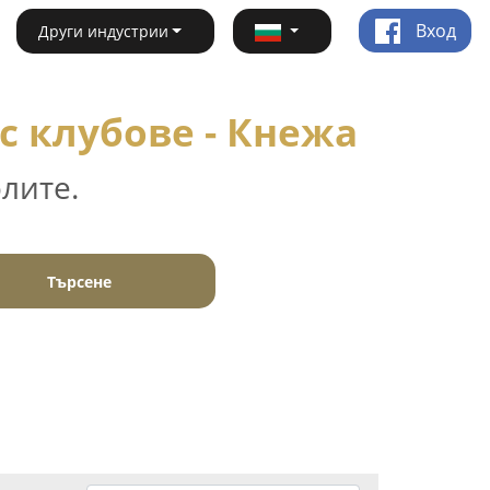
Вход
Други индустрии
с клубове - Кнежа
лите.
Търсене