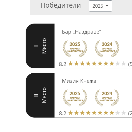
Победители
2025
Бар „Наздраве“
Място
I
8.2
(
Мизия Кнежа
Място
II
8.2
(