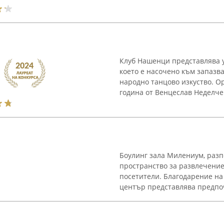
Клуб Нашенци представлява у
което е насочено към запазв
народно танцово изкуство. О
година от Венцеслав Неделчев
Боулинг зала Милениум, разп
пространство за развлечение
посетители. Благодарение на
център представлява предпоч