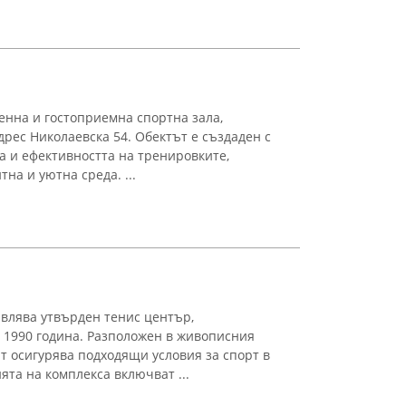
енна и гостоприемна спортна зала,
дрес Николаевска 54. Обектът е създаден с
а и ефективността на тренировките,
на и уютна среда. ...
авлява утвърден тенис център,
 1990 година. Разположен в живописния
т осигурява подходящи условия за спорт в
та на комплекса включват ...