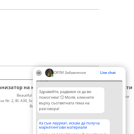
ОРЛИ Забавление
Live chat
21:08
анизатор на класиране
Класация
Контакти
Здравейте, радваме се да ви
Beautiful Company S.R.L.
Победители
Контакти
помогнем! 🙂 Моля, кликнете
 Nr. 2, Bl. A30, Sc. A, Et. 4, Ap. 13
Списък
върху съответната тема на
București 53-238
на
разговора!
CUI 36737675
всички
победители
Правила
Аз съм лауреат, искам да получа
маркетингови материали
Статут/
Устав