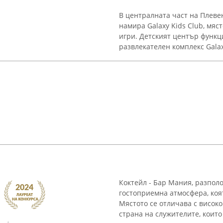
В централната част на Плевен
намира Galaxy Kids Club, мяс
игри. Детският център функц
развлекателен комплекс Galaxy
Коктейл - Бар Мания, разпол
гостоприемна атмосфера, коя
Мястото се отличава с висок
страна на служителите, които