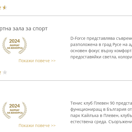
ртна зала за спорт
D-Force представлява съврем
разположена в град Русе на а
основен фокус върху комфорт
предоставяйки светла, колорит
Покажи повече >>
Тенис клуб Плевен 90 предст
функциониращ в България от
парк Кайлъка в Плевен, клубъ
естествена среда. Съоръжения
Покажи повече >>