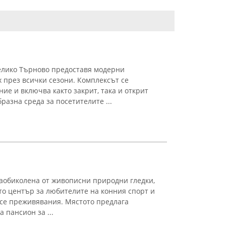
елико Търново предоставя модерни
х през всички сезони. Комплексът се
ие и включва както закрит, така и открит
разна среда за посетителите ...
заобиколена от живописни природни гледки,
то център за любителите на конния спорт и
се преживявания. Мястото предлага
а пансион за ...