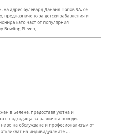
, на адрес булевард Данаил Попов 9А, се
то, предназначено за детски забавления и
ионира като част от популярния
 Bowling Pleven, ...
ожен в Белене, предоставя уютна и
то е подходяща за различни поводи.
о ниво на обслужване и професионализъм от
 откликват на индивидуалните ...