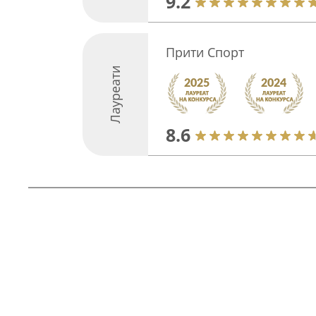
9.2
Прити Спорт
Лауреати
8.6