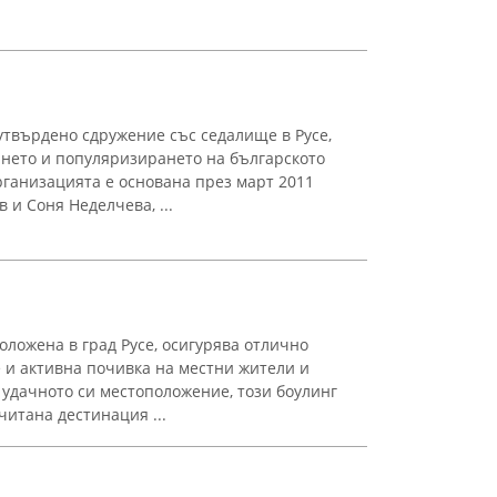
твърдено сдружение със седалище в Русе,
ането и популяризирането на българското
рганизацията е основана през март 2011
 и Соня Неделчева, ...
оложена в град Русе, осигурява отлично
 и активна почивка на местни жители и
 удачното си местоположение, този боулинг
итана дестинация ...