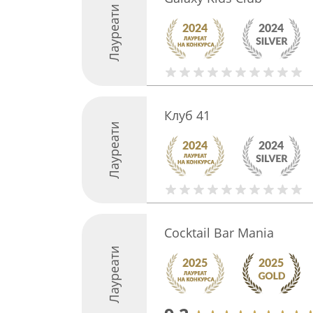
Лауреати
Клуб 41
Лауреати
Cocktail Bar Mania
Лауреати