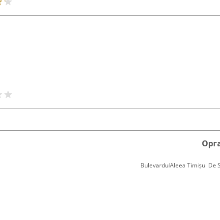
Орг
BulevardulAleea Timișul De Sus