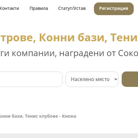
Контакти
Правила
Статут/Устав
Регистрация
трове, Конни бази, Тени
уги компании, наградени от Соко
онни бази, Тенис клубове - Кнежа