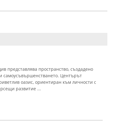
див представлява пространство, създадено
о и самоусъвършенстването. Центърът
риветлив оазис, ориентиран към личности с
рсещи развитие ...