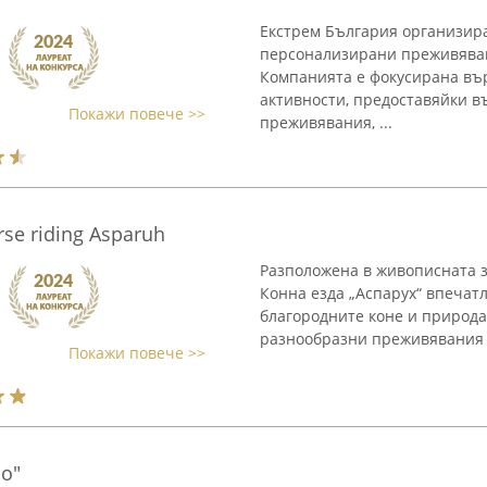
Екстрем България организир
персонализирани преживяван
Компанията е фокусирана вър
активности, предоставяйки 
Покажи повече >>
преживявания, ...
se riding Asparuh
Разположена в живописната зо
Конна езда „Аспарух“ впечатл
благородните коне и природат
разнообразни преживявания з
Покажи повече >>
о"