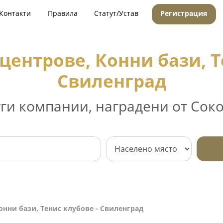
Контакти
Правила
Статут/Устав
Регистрация
центрове, Конни бази, Т
Свиленград
уги компании, наградени от Соко
онни бази, Тенис клубове - Свиленград