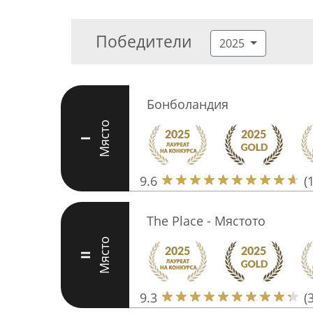
Победители
2025
Бонболандия
Място
I
9.6
(
The Place - Мястото
Място
II
9.3
(