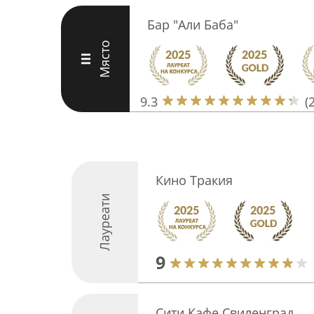
Бар "Али Баба"
Място
III
9.3
(
Кино Тракия
Лауреати
9
Сити Кафе Свиленград