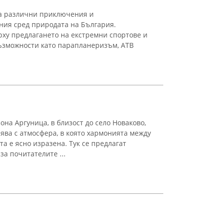
а различни приключения и
ия сред природата на България.
ху предлагането на екстремни спортове и
възможности като парапланеризъм, АТВ
на Аргуница, в близост до село Новаково,
ява с атмосфера, в която хармонията между
а е ясно изразена. Тук се предлагат
а почитателите ...