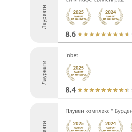
Лауреати
8.6
inbet
Лауреати
8.4
Плувен комплекс " Бурде