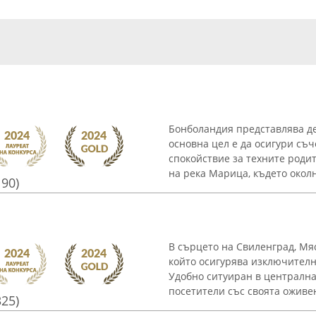
Бонболандия представлява де
основна цел е да осигури съ
спокойствие за техните роди
на река Марица, където околна
190)
В сърцето на Свиленград, Мя
който осигурява изключителн
Удобно ситуиран в централна
посетители със своята оживен
325)