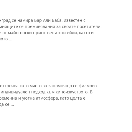
град се намира Бар Али Баба, известен с
мнящите се преживявания за своите посетители.
 от майсторски приготвени коктейли, както и
то ...
 откроява като място за запомнящо се филмово
 индивидуален подход към киноизкуството. В
ременна и уютна атмосфера, като целта е
 се ...