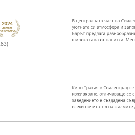
В централната част на Свилен
уютната си атмосфера и запо
Барът предлага разнообразие
широка гама от напитки. Меню
263)
Кино Тракия в Свиленград се
изживяване, отличаващо се с
заведението е създадена съв
всеки почитател на филмите да