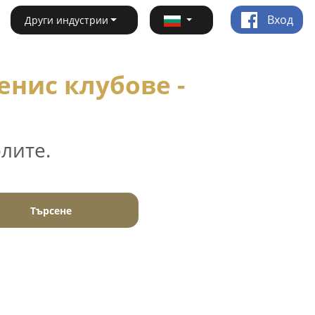
Вход
Други индустрии
енис клубове -
лите.
Търсене