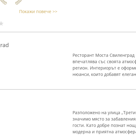
Покажи повече >>
grad
Ресторант Моста Свиленград 
впечатлява със своята атмос
регион. Интериорът е оформ
нюанси, които добавят елегант
Разположено на улица „Трети
значимо място за забавлени
гости. Като добре познат нощ
модерна и приятна атмосфера