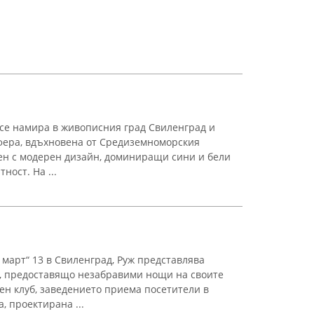
се намира в живописния град Свиленград и
фера, вдъхновена от Средиземноморския
ен с модерен дизайн, доминиращи сини и бели
ност. На ...
 март“ 13 в Свиленград, Руж представлява
я, предоставящо незабравими нощи на своите
ен клуб, заведението приема посетители в
, проектирана ...