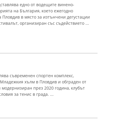
дставлява едно от водещите винено-
рията на България, което ежегодно
 Пловдив в място за изтънчени дегустации
тивалът, организиран със съдействието ...
лява съвременен спортен комплекс,
Младежкия хълм в Пловдив и обграден от
 модернизиран през 2020 година, клубът
овия за тенис в града. ...