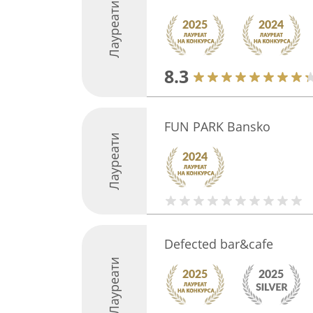
Лауреати
8.3
FUN PARK Bansko
Лауреати
Defected bar&cafe
Лауреати