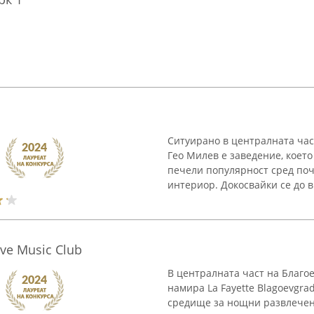
Ситуирано в централната час
Гео Милев е заведение, което
печели популярност сред поч
интериор. Докосвайки се до в
ive Music Club
В централната част на Благоев
намира La Fayette Blagoevgrad
средище за нощни развлечени