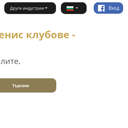
Вход
Други индустрии
енис клубове -
лите.
Търсене