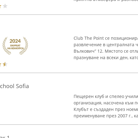
Club The Point се позиционир
развлечение в централната ч
Вълкович“ 12. Мястото се от
празнуване на всеки ден, като
chool Sofia
Пещерен клуб и спелео учил
организация, насочена към п
Клубът е създаден през ноем
преименуване през 2007 г., к
рк 1