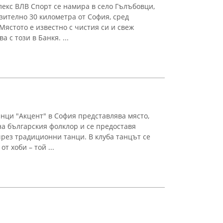
екс ВЛВ Спорт се намира в село Гълъбовци,
ително 30 километра от София, сред
Мястото е известно с чистия си и свеж
а с този в Банкя. ...
анци "Акцент" в София представлява място,
на българския фолклор и се предоставя
рез традиционни танци. В клуба танцът се
т хоби – той ...