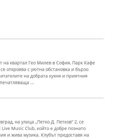
т на квартал Гео Милев в София, Парк Кафе
 се откроява с уютна обстановка и бързо
итателите на добрата кухня и приятния
печатляваща ...
град, на улица „Петко Д. Петков“ 2, се
 Live Music Club, който е добре познато
я и жива музика. Клубът предоставя на