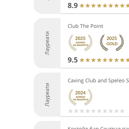
8.9
Club The Point
Лауреати
9.5
Caving Club and Speleo S
Лауреати
Коктейл-бар Сентрал па