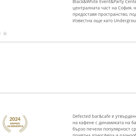
Black&White Event&Party Cen
централната част на София, н
предоставя пространство, по
Известна още като Undergroun
Defected bar&cafe е утвърден
на кафене с динамиката на б
бързо печели популярност ср
приятна атмосфера и разнооб