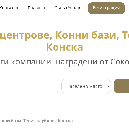
Контакти
Правила
Статут/Устав
Регистрация
центрове, Конни бази, Т
Конска
уги компании, наградени от Соко
онни бази, Тенис клубове - Конска