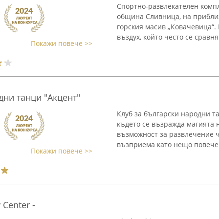
Спортно-развлекателен компл
община Сливница, на приблиз
горския масив „Ковачевица“. 
въздух, който често се сравняв
Покажи повече >>
дни танци "Акцент"
Клуб за български народни т
където се възражда магията 
възможност за развлечение ч
възприема като нещо повече о
Покажи повече >>
 Center -