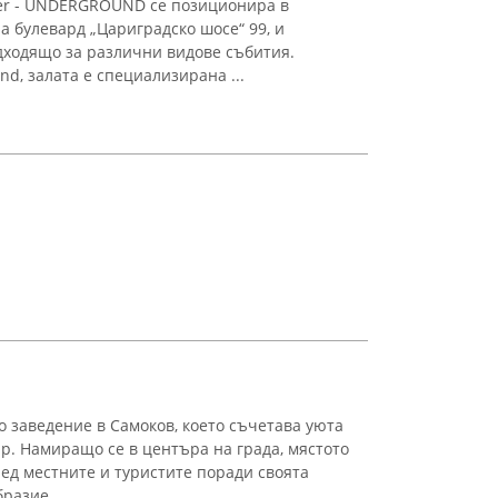
ter - UNDERGROUND се позиционира в
а булевард „Цариградско шосе“ 99, и
дходящо за различни видове събития.
d, залата е специализирана ...
о заведение в Самоков, което съчетава уюта
ар. Намиращо се в центъра на града, мястото
ед местните и туристите поради своята
разие ...