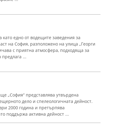
а като едно от водещите заведения за
аст на София, разположено на улица „Георги
личава с приятна атмосфера, подходяща за
 предлага ...
ище „София“ представлява утвърдена
ещерното дело и спелеологичната дейност.
ври 2000 година и претърпява
ато поддържа активна дейност ...