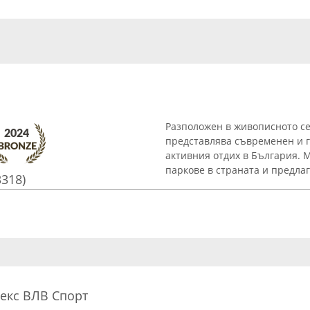
Разположен в живописното се
представлява съвременен и г
активния отдих в България. 
паркове в страната и предлага
3318)
лекс ВЛВ Спорт