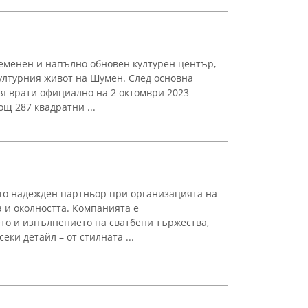
еменен и напълно обновен културен център,
културния живот на Шумен. След основна
ря врати официално на 2 октомври 2023
ощ 287 квадратни ...
то надежден партньор при организацията на
 и околността. Компанията е
то и изпълнението на сватбени тържества,
еки детайл – от стилната ...