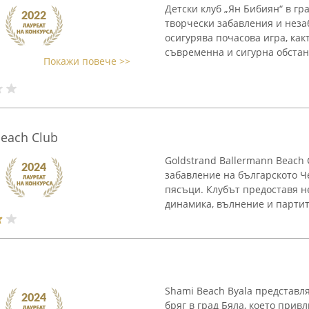
Детски клуб „Ян Бибиян“ в г
творчески забавления и нез
осигурява почасова игра, ка
съвременна и сигурна обстан
Покажи повече >>
each Club
Goldstrand Ballermann Beach 
забавление на българското Ч
пясъци. Клубът предоставя 
динамика, вълнение и партита
Shami Beach Byala представл
бряг в град Бяла, което прив