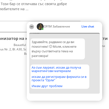
Този бар се отличава със своята добре
юбителите на ...
ОРЛИ Забавление
Live chat
19:56
анизатор на класиране
Класация
Контакти
Здравейте, радваме се да ви
Beautiful Company S.R.L.
Победители
Контакти
помогнем! 🙂 Моля, кликнете
 Nr. 2, Bl. A30, Sc. A, Et. 4, Ap. 13
Списък
върху съответната тема на
București 53-238
на
разговора!
CUI 36737675
всички
победители
Правила
Аз съм лауреат, искам да получа
маркетингови материали
Статут/
Устав
искам да регистрирам фирмата си в
проекта "Орли"
Политика
за
Имам друг проблем
поверителност