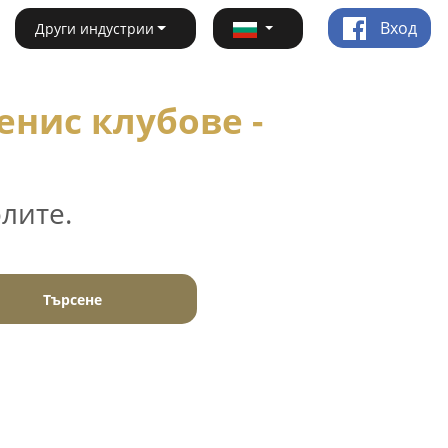
Вход
Други индустрии
енис клубове -
лите.
Търсене