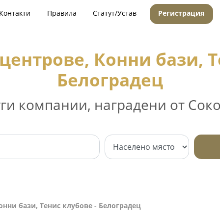
Контакти
Правила
Статут/Устав
Регистрация
центрове, Конни бази, Т
Белоградец
уги компании, наградени от Соко
онни бази, Тенис клубове - Белоградец