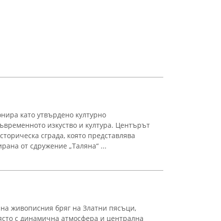
нира като утвърдено културно
съвременното изкуство и култура. Центърът
сторическа сграда, която представлява
рана от сдружение „Таляна“ ...
а на живописния бряг на Златни пясъци,
място с динамична атмосфера и централна