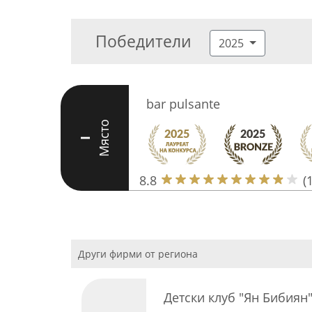
Победители
2025
bar pulsante
Място
I
8.8
(
Други фирми от региона
Детски клуб "Ян Бибиян