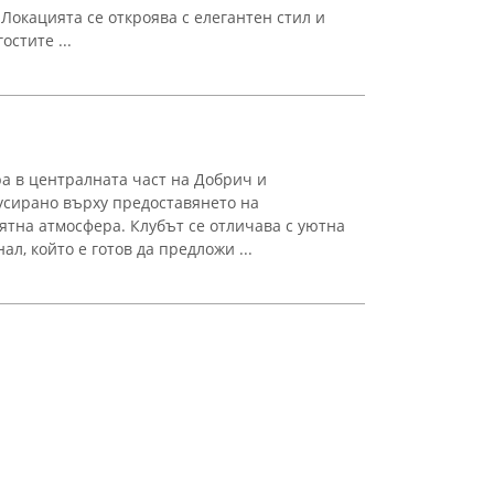
 Локацията се откроява с елегантен стил и
остите ...
ра в централната част на Добрич и
усирано върху предоставянето на
тна атмосфера. Клубът се отличава с уютна
л, който е готов да предложи ...