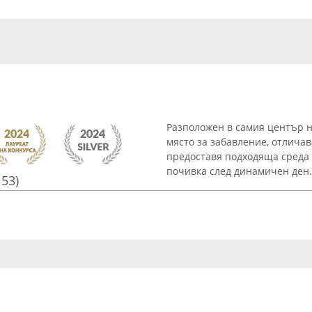
Разположен в самия център на
място за забавление, отлича
предоставя подходяща среда к
почивка след динамичен ден. 
153)
"