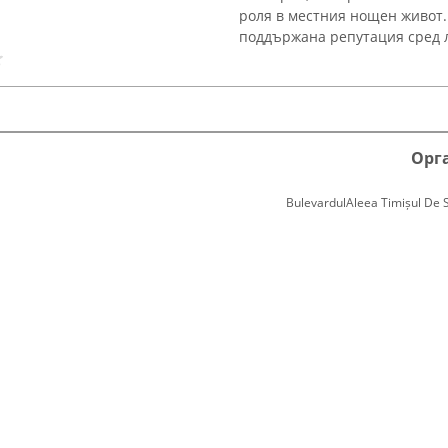
роля в местния нощен живот. 
поддържана репутация сред л
Орг
BulevardulAleea Timișul De Sus