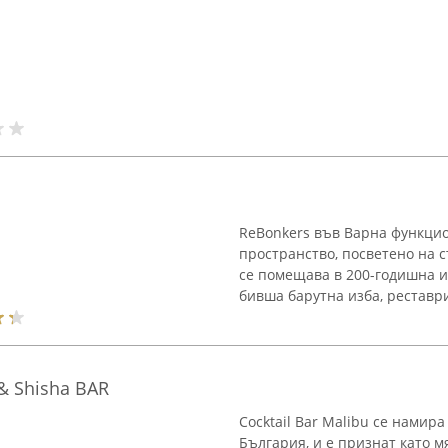
ReBonkers във Варна функцио
пространство, посветено на 
се помещава в 200-годишна и
бивша барутна изба, реставри
 & Shisha BAR
Cocktail Bar Malibu се намир
България, и е признат като 