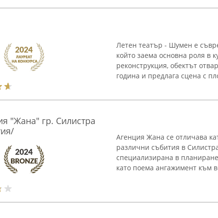
Летен театър - Шумен е съвр
който заема основна роля в 
реконструкция, обектът отва
година и предлага сцена с пл
ия "Жана" гр. Силистра
ия/
Агенция Жана се отличава ка
различни събития в Силистра
специализирана в планиране
като поема ангажимент към вс