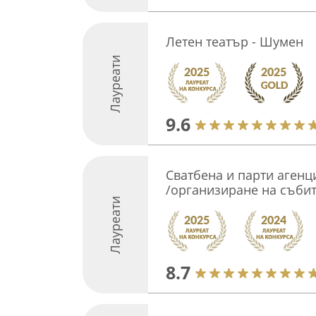
Летен театър - Шумен
Лауреати
9.6
Сватбена и парти агенц
/организиране на събит
Лауреати
8.7