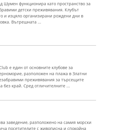
рад Шумен функционира като пространство за
абравими детски преживявания. Клубът
кто и изцяло организирани рождени дни в
овка. Вътрешната ...
Club е един от основните клубове за
ерноморие, разположен на плажа в Златни
незабравими преживявания за търсещите
 без край. Сред отличителните ...
ява заведение, разположено на самия морски
лича посетителите с живописна и спокойна