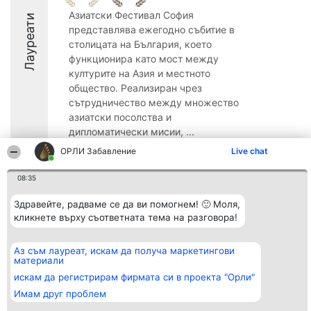
Азиатски Фестивал София
Лауреати
представлява ежегодно събитие в
столицата на България, което
функционира като мост между
културите на Азия и местното
общество. Реализиран чрез
сътрудничество между множество
азиатски посолства и
дипломатически мисии, ...
ОРЛИ Забавление
Live chat
9.4
08:35
Здравейте, радваме се да ви помогнем! 🙂 Моля,
Организатор на
Класация
Контакти
класиране
кликнете върху съответната тема на разговора!
Победители
Контакти
Beautiful Company S.R.L.
Списък на
BulevardulAleea Timișul De
всички
Sus Nr. 2, Bl. A30, Sc. A, Et.
победители
Аз съм лауреат, искам да получа маркетингови
4, Ap. 13
Правила
материали
București 53-238
Статут/Устав
искам да регистрирам фирмата си в проекта "Орли"
CUI 36737675
Политика за
поверителност
Имам друг проблем