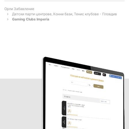
Орли Забавление
Детски парти центрове, Конни бази, Тенис клубове - Пловдив
Gaming Clubs Imperia