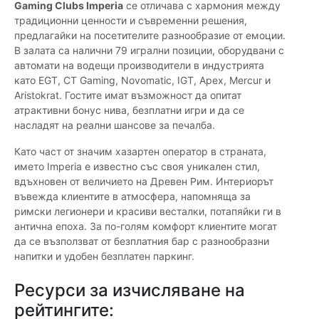
Gaming Clubs Imperia
се отличава с хармония между
традиционни ценности и съвременни решения,
предлагайки на посетителите разнообразие от емоции.
В залата са налични 79 игрални позиции, оборудвани с
автомати на водещи производители в индустрията
като EGT, CT Gaming, Novomatic, IGT, Apex, Mercur и
Aristokrat. Гостите имат възможност да опитат
атрактивни бонус нива, безплатни игри и да се
насладят на реални шансове за печалба.
Като част от значим хазартен оператор в страната,
името Imperia е известно със своя уникален стил,
вдъхновен от величието на Древен Рим. Интериорът
въвежда клиентите в атмосфера, напомняща за
римски легионери и красиви весталки, потапяйки ги в
антична епоха. За по-голям комфорт клиентите могат
да се възползват от безплатния бар с разнообразни
напитки и удобен безплатен паркинг.
Ресурси за изчисляване на
рейтингите: