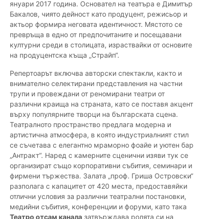
януари 2017 година. Основател на театъра е Димитър
Бакалов, чиято дейност като продуцент, режисьор и
актьор формира неговата идентичност. Мястото се
превръща в едно от предпочитаните и посещавани
културни среди в столицата, израствайки от основите
на продуцентска къща „Страйп“.
Репертоарът включва авторски спектакли, както и
внимателно селектирани представления на частни
трупи и провеждани от реномирани театри от
различни краища на страната, като се поставя акцент
върху популярните творци на българската сцена.
Театралното пространство предлага модерна и
артистична атмосфера, в която индустриалният стил
се съчетава с елегантно мраморно фоайе и уютен бар
„Антракт“. Наред с камерните сценични изяви тук се
организират също корпоративни събития, семинари и
фирмени тържества. Залата „проф. Гриша Островски“
разполага с капацитет от 420 места, предоставяйки
отлични условия за различни театрални постановки,
медийни събития, конференции и форуми, като така
Театро отсам канала
затвърждава ролята си на