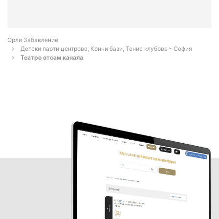
Орли Забавление
Детски парти центрове, Конни бази, Тенис клубове - София
Театро отсам канала