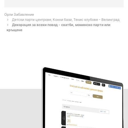
Орли Забавление
Детски парти центрове, Конни бази, Тенис клубове - Велинград
Декорация за всеки повод - сватби, моминско парти или
кръщене