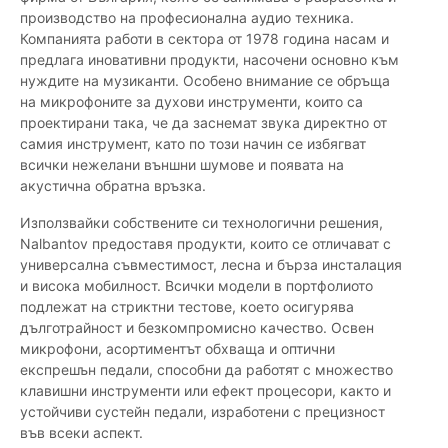
производство на професионална аудио техника.
Компанията работи в сектора от 1978 година насам и
предлага иновативни продукти, насочени основно към
нуждите на музиканти. Особено внимание се обръща
на микрофоните за духови инструменти, които са
проектирани така, че да заснемат звука директно от
самия инструмент, като по този начин се избягват
всички нежелани външни шумове и появата на
акустична обратна връзка.
Използвайки собствените си технологични решения,
Nalbantov предоставя продукти, които се отличават с
универсална съвместимост, лесна и бърза инсталация
и висока мобилност. Всички модели в портфолиото
подлежат на стриктни тестове, което осигурява
дълготрайност и безкомпромисно качество. Освен
микрофони, асортиментът обхваща и оптични
експрешън педали, способни да работят с множество
клавишни инструменти или ефект процесори, както и
устойчиви сустейн педали, изработени с прецизност
във всеки аспект.