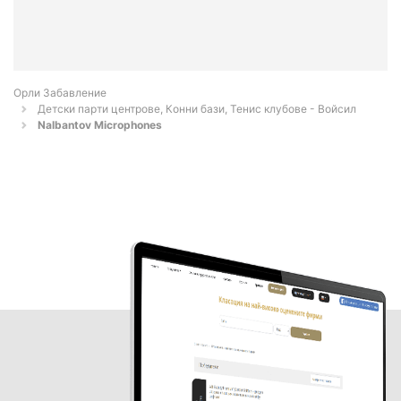
Орли Забавление
Детски парти центрове, Конни бази, Тенис клубове - Войсил
Nalbantov Microphones