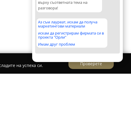
върху съответната тема на
разговора!
Аз съм лауреат, искам да получа
маркетингови материали
искам да регистрирам фирмата си в
проекта "Орли"
Имам друг проблем
Проверете
ладите на успеха си.
лавов 1
вов 1
е добре познато име сред