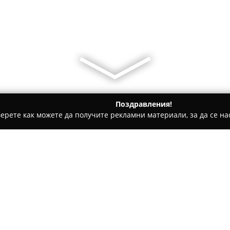
Поздравления!
ерете как можете да получите рекламни материали, за да се нас
ни бази, Тенис клубове - Войсил
Музикален магазин Радос
Относно компанията:
Музикален магазин Радосла