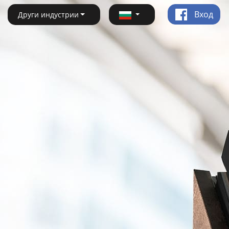
Вход
Други индустрии