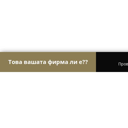
Това вашата фирма ли е??
Пров
Орли Забавление
Детски парти центрове, Кон
Музикален магазин Радославов 1