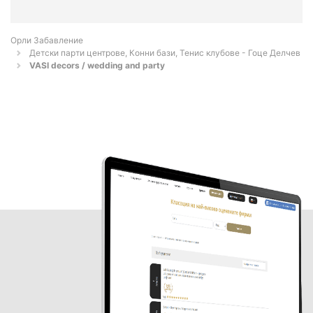
Орли Забавление
Детски парти центрове, Конни бази, Тенис клубове - Гоце Делчев
VASI decors / wedding and party