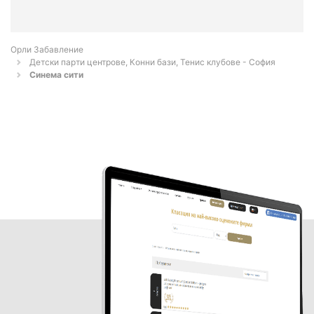
Орли Забавление
Детски парти центрове, Конни бази, Тенис клубове - София
Синема сити