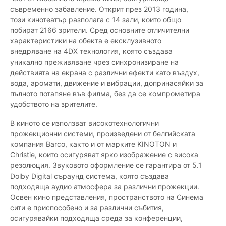
съвременно забавление. Открит през 2013 година,
този кинотеатър разполага с 14 зали, които общо
побират 2166 зрители. Сред основните отличителни
характеристики на обекта е ексклузивното
внедряване на 4DX технология, която създава
уникално преживяване чрез синхронизиране на
действията на екрана с различни ефекти като въздух,
вода, аромати, движение и вибрации, допринасяйки за
пълното потапяне във филма, без да се компрометира
удобството на зрителите.
В киното се използват високотехнологични
прожекционни системи, произведени от белгийската
компания Barco, както и от марките KINOTON и
Christie, които осигуряват ярко изображение с висока
резолюция. Звуковото оформление се гарантира от 5.1
Dolby Digital съраунд система, която създава
подходяща аудио атмосфера за различни прожекции.
Освен кино представления, пространството на Синема
сити е приспособено и за различни събития,
осигурявайки подходяща среда за конференции,