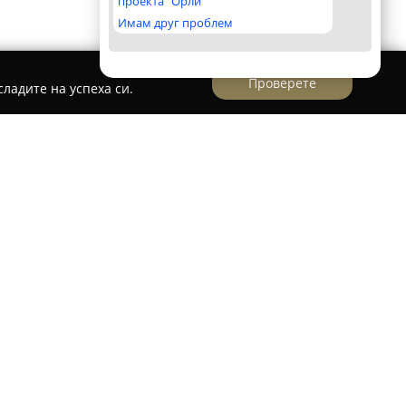
проекта "Орли"
Имам друг проблем
Проверете
ладите на успеха си.
ика" IV км
ика“
, разположен в София на бул. „Цариградско
остна инфраструктура за различни спортни
ва бърз достъп до комплекса чрез градски
 е и удобен паркинг за посетителите. В
ират три съвременни спортни зали, плувен
 футболно игрище. Главната спортна зала е
аскетбол, волейбол, бадминтон, футзал, както и