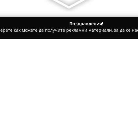
Поздравления!
ерете как можете да получите рекламни материали, за да се нас
ни бази, Тенис клубове - София
Спортен комплекс "Академ
 км
Относно компанията:
Спортен комплекс „Академ
шосе“ № 125, предоставя цял
дейности. Локацията позволя
транспорт, а на разположение
Покажи повече >>
рамките на комплекса се нам
басейн с дължина 25 метра и
пригодена за тренировки по б