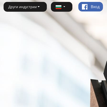
Вход
Други индустрии