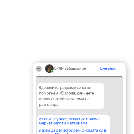
ОРЛИ Забавление
Live chat
01:17
Здравейте, радваме се да ви
помогнем! 🙂 Моля, кликнете
върху съответната тема на
разговора!
Аз съм лауреат, искам да получа
маркетингови материали
искам да регистрирам фирмата си в