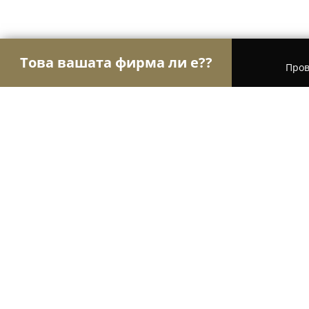
Това вашата фирма ли е??
Пров
Орли Забавление
Детски парти центрове, Кон
Спортен комплекс "Академика" IV
8.8
(1054)
София, бул. Цариградско шосе 125