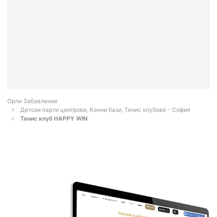
Орли Забавление
Детски парти центрове, Конни бази, Тенис клубове - София
Тенис клуб HAPPY WIN