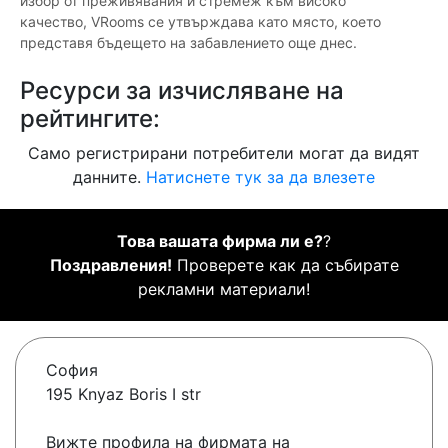
избор от преживявания и стремеж към високо
качество, VRooms се утвърждава като място, което
представя бъдещето на забавлението още днес.
Ресурси за изчисляване на
рейтингите:
Само регистрирани потребители могат да видят
данните.
Натиснете тук за да влезете
Това вашата фирма ли е?
?
Поздравления!
Проверете как да събирате
рекламни материали!
София
195 Knyaz Boris I str
Вижте профила на фирмата на