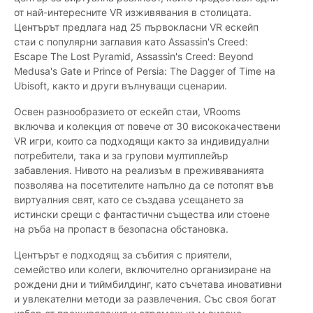
от най-интересните VR изживявания в столицата.
Центърът предлага над 25 първокласни VR ескейп
стаи с популярни заглавия като Assassin's Creed:
Escape The Lost Pyramid, Assassin's Creed: Beyond
Medusa's Gate и Prince of Persia: The Dagger of Time на
Ubisoft, както и други вълнуващи сценарии.
Освен разнообразието от ескейп стаи, VRooms
включва и колекция от повече от 30 висококачествени
VR игри, които са подходящи както за индивидуални
потребители, така и за групови мултиплейър
забавления. Нивото на реализъм в преживяванията
позволява на посетителите напълно да се потопят във
виртуалния свят, като се създава усещането за
истински срещи с фантастични същества или стоене
на ръба на пропаст в безопасна обстановка.
Центърът е подходящ за събития с приятели,
семейство или колеги, включително организиране на
рождени дни и тиймбилдинг, като съчетава иновативни
и увлекателни методи за развлечения. Със своя богат