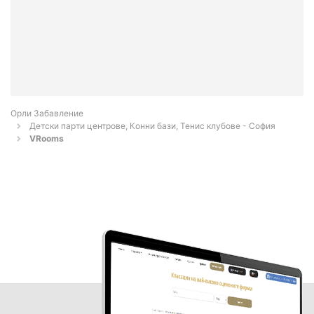
Орли Забавление
Детски парти центрове, Конни бази, Тенис клубове - София
VRooms