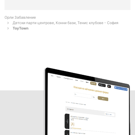
Орли Забавление
Детски парти центрове, Конни бази, Тенис клубове - София
ToyTown