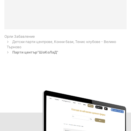
Орли Забавление
Детски парти центрове, Конни бази, Тенис клубове - Велико
Търново
Парти център"ШоКоЛаД"