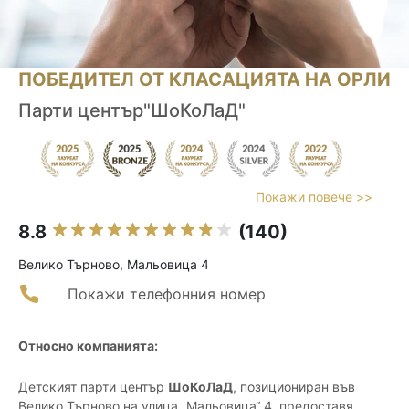
ПОБЕДИТЕЛ ОТ КЛАСАЦИЯТА НА ОРЛИ
Парти център"ШоКоЛаД"
Покажи повече >>
8.8
(140)
Велико Търново, Мальовица 4
Покажи телефонния номер
Относно компанията:
Детският парти център
ШоКоЛаД
, позициониран във
Велико Търново на улица „Мальовица“ 4, предоставя