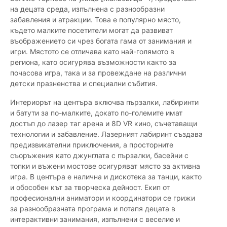
на децата среда, изпълнена с разнообразни
забавления и атракции. Това е популярно място,
където малките посетители могат да развиват
въображението си чрез богата гама от занимания и
игри. Мястото се отличава като най-голямото в
региона, като осигурява възможности както за
почасова игра, така и за провеждане на различни
детски празненства и специални събития.
Интериорът на центъра включва пързалки, лабиринти
и батути за по-малките, докато по-големите имат
достъп до лазер таг арена и 8D VR кино, съчетаващи
технологии и забавление. Лазерният лабиринт създава
предизвикателни приключения, а просторните
съоръжения като джунглата с пързалки, басейни с
топки и въжени мостове осигуряват място за активна
игра. В центъра е налична и дискотека за танци, както
и обособен кът за творческа дейност. Екип от
професионални аниматори и координатори се грижи
за разнообразната програма и потапя децата в
интерактивни занимания, изпълнени с веселие и