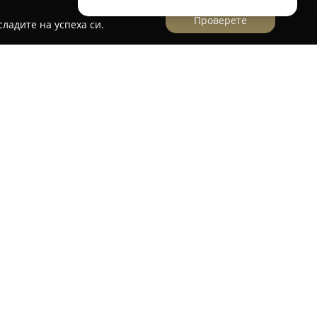
Проверете
ладите на успеха си.
фия се отличава със своята изискана
арно удоволствие с изкуството на
ведението се намира на улица „Папрат“ 6В и
на обстановка, която го прави подходящо
от романтични вечери до приятелски срещи.
ателно подбрани интернационални ястия,
ки и внимание към всеки детайл. Кулинарната
зие от класически коктейли и авторски
 бармани, както и селекция от качествени
ват отличното обслужване от екипа, високия