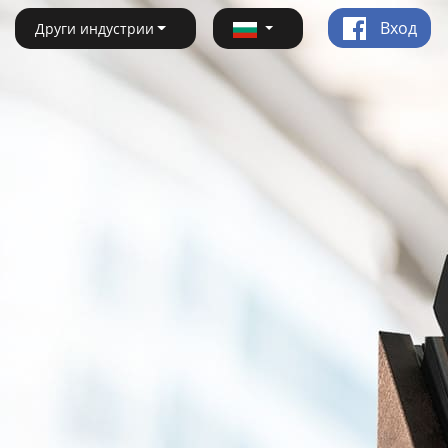
Вход
Други индустрии