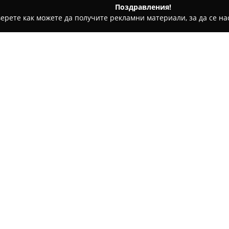
Поздравления!
ерете как можете да получите рекламни материали, за да се нас
ни бази, Тенис клубове - София
B53 Cocktail Bar & Dinner
Относно компанията:
B53 Cocktail Bar & Dinner
в Со
атмосфера, съчетаваща кулин
приготвянето на напитки. За
впечатлява с уютна и елегант
място за различни поводи – 
Менюто на B53 включва стар
приготвени със свежи състав
гама се допълва от разнообра
напитки, създавани от опитни
вина. Гостите често подчерта