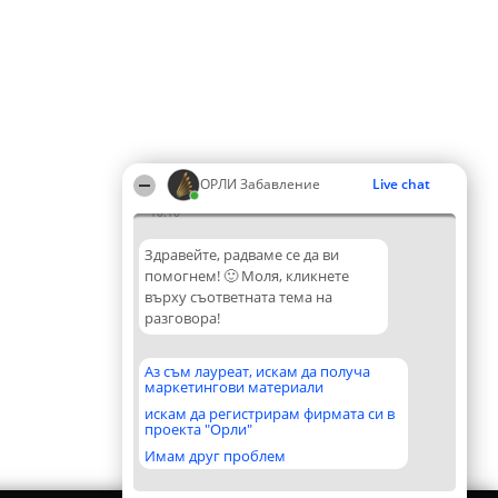
ОРЛИ Забавление
Live chat
10:10
Здравейте, радваме се да ви
помогнем! 🙂 Моля, кликнете
върху съответната тема на
разговора!
Аз съм лауреат, искам да получа
маркетингови материали
искам да регистрирам фирмата си в
проекта "Орли"
Имам друг проблем