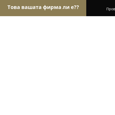
Това вашата фирма ли е??
Пров
Орли Забавление
Детски парти центрове, Кон
B53 Cocktail Bar & Dinner
9.2
(265)
София, Ул. Папрат 6В
Покажи телефонния номер