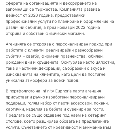
сферата на организацията и декорирането на
запомнящи се тържества. Компанията развива
дейност от 2020 година, предоставяйки
професионални услуги по планиране и оформление на
различни събития, а през ноември 2022 година
открива и собствен физически магазин.
Агенцията се откроява с персонализиран подход при
работата с клиенти, реализирайки разнообразни
събития – сватби, фирмени празненства, юбилеи,
рождени дни и кръщенета. Осигурява както цялостни,
така и частични декорации, съобразени с вкуса и
изискванията на клиентите, като цели да постигне
уникална атмосфера за всеки повод.
В портфолиото на Infinity Euphoria парти агенция
присъстват и ръчно изработени персонализирани
подаръци, голям избор от парти аксесоари, покани,
картички, изделия за бебета и сувенири за гости.
Предлага се също отдаване под наем на кетъринг
столове, което разширява обхвата на предлаганите
услуги. Съчетанието от креативност и внимание към