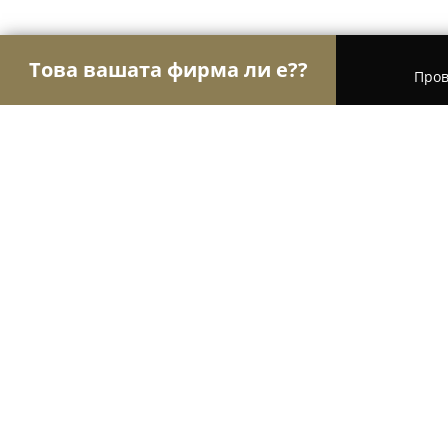
Това вашата фирма ли е??
Пров
Орли Забавление
Детски парти центрове, Кон
Emotions Factory
9.7
(79)
София, Simeonovsko Shose 110
Покажи телефонния номер