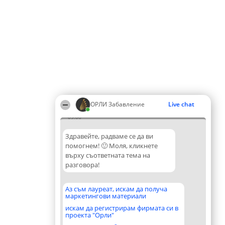
ОРЛИ Забавление
Live chat
09:06
Здравейте, радваме се да ви
помогнем! 🙂 Моля, кликнете
върху съответната тема на
разговора!
Аз съм лауреат, искам да получа
маркетингови материали
искам да регистрирам фирмата си в
проекта "Орли"