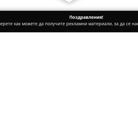
Поздравления!
ерете как можете да получите рекламни материали, за да се нас
ни бази, Тенис клубове - София
Emotions Factory
Относно компанията:
Emotions Factory
функционира
физически обект и онлайн пл
незабравими празненства. М
шосе 110 в София и предлага 
различни страни по света.
В асортимента на Emotions Fa
с хелий и разнообразие от пр
Компанията се отличава с отд