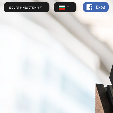
Вход
Други индустрии