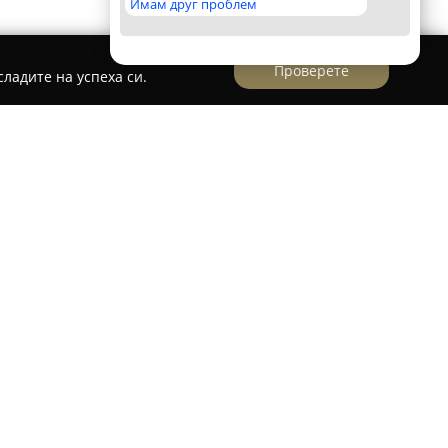
Имам друг проблем
Проверете
ладите на успеха си.
 като водещ магазин за парти артикули с
атформа, специализиран в организирането на
агазинът се намира на булевард Симеоновско
широка гама от над 5000 артикула, събрани от
ctory влизат висококачествена украса, балони
одукти, подходящи за всеки празник.
аденост към качеството, като част от