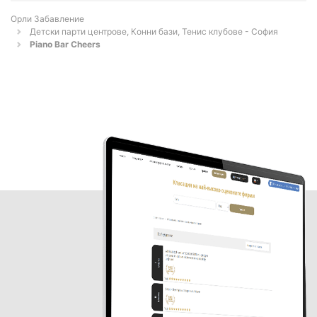
Орли Забавление
Детски парти центрове, Конни бази, Тенис клубове - София
Piano Bar Cheers