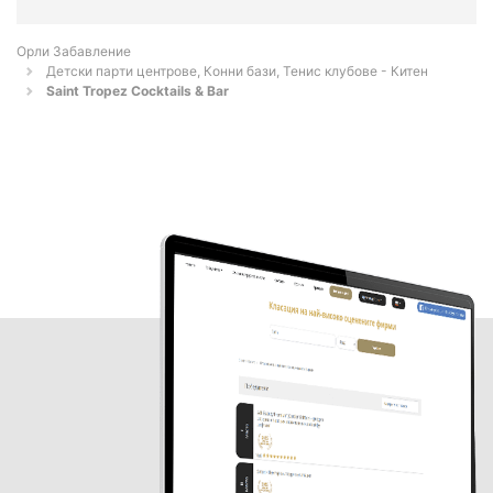
Орли Забавление
Детски парти центрове, Конни бази, Тенис клубове - Китен
Saint Tropez Cocktails & Bar