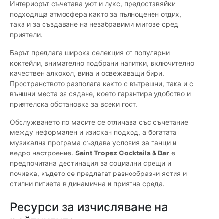
Интериорът съчетава уют и лукс, предоставяйки
подходяща атмосфера както за пълноценен отдих,
така и за създаване на незабравими мигове сред
приятели.
Барът предлага широка селекция от популярни
коктейли, внимателно подбрани напитки, включително
качествен алкохол, вина и освежаващи бири.
Пространството разполага както с вътрешни, така и с
външни места за сядане, което гарантира удобство и
приятелска обстановка за всеки гост.
Обслужването по масите се отличава със съчетание
между неформален и изискан подход, а богатата
музикална програма създава условия за танци и
ведро настроение.
Saint Tropez Cocktails & Bar
е
предпочитана дестинация за социални срещи и
почивка, където се предлагат разнообразни ястия и
стилни питиета в динамична и приятна среда.
Ресурси за изчисляване на