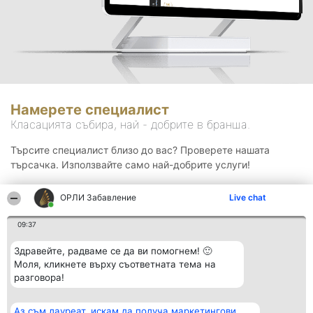
Намерете специалист
Класацията събира, най - добрите в бранша.
Търсите специалист близо до вас? Проверете нашата
търсачка. Използвайте само най-добрите услуги!
ОРЛИ Забавление
Live chat
Търсене
09:37
Здравейте, радваме се да ви помогнем! 🙂
Моля, кликнете върху съответната тема на
разговора!
Аз съм лауреат, искам да получа маркетингови
Организатор на
Класация
Контакти