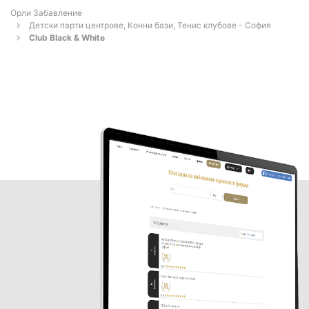
Орли Забавление
Детски парти центрове, Конни бази, Тенис клубове - София
Club Black & White