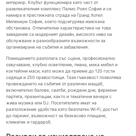
интериор. Клубът функционира като част от
развлекателния комплекс Палмс Роял София и се
намира в престижната сграда на Гранд Хотел
Милениум София, което подсигурява изискана
обстановка. Отличителни характеристики на това
заведение са модерният дизайн, високото ниво на
обслужване и разнообразните възможности за
организиране на събития и забавления.
Помещението разполага със сцена, професионално
озвучаване, клубно осветление, пиана, мека мебел и
коктейлни маси, като може да приеме до 120 гости
седящи и 250 правостоящи. Тази гъвкавост позволява
провеждането на събития от различен мащаб,
включително балове, сватби, рождени дни, фирмени
партита, презентации, както и тематични вечери с
жива музика или DJ. Посетителите имат на
разположение удобства като безплатен Wi-Fi, достъп
до паркинг, възможност за безкасово плащане,
климатик и гардероб.