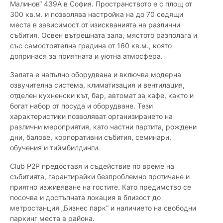
Малинов“ 439А в София. Пространството е с площ от
300 кв.м. и позволява настройка на до 70 седящи
места в зависимост от изискванията на различни
събития. Освен вътрешната зала, мястото разполага и
със самостоятелна градина от 160 кв.м., която
допринася за приятната и уютна атмосфера.
Залата е напълно оборудвана и включва модерна
озвучителна система, климатизация и вентилация,
отделен кухненски кът, бар, автомат за кафе, както и
богат набор от посуда и оборудване. Тези
характеристики позволяват организирането на
различни мероприятия, като частни партита, рождени
дни, балове, корпоративни събития, семинари,
обучения и тиймбилдинги.
Club P2P предоставя и съдействие по време на
събитията, гарантирайки безпроблемно протичане и
приятно изживяване на гостите. Като предимство се
посочва и достъпната локация в близост до
метростанция „Бизнес парк“ и наличието на свободни
паркинг места в района.