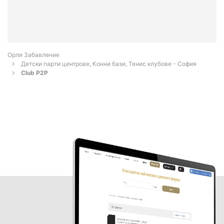
Орли Забавление
Детски парти центрове, Конни бази, Тенис клубове - София
Club P2P