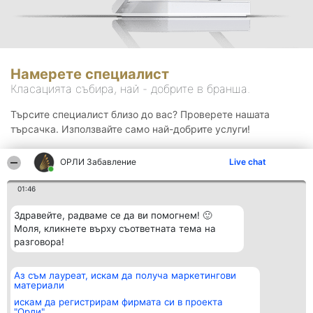
Намерете специалист
Класацията събира, най - добрите в бранша.
Търсите специалист близо до вас? Проверете нашата
търсачка. Използвайте само най-добрите услуги!
ОРЛИ Забавление
Live chat
Търсене
01:46
Здравейте, радваме се да ви помогнем! 🙂
Моля, кликнете върху съответната тема на
разговора!
Аз съм лауреат, искам да получа маркетингови
Организатор на
Класация
Контакти
материали
класиране
Победители
Контакти
Beautiful Company S.R.L.
Списък на
искам да регистрирам фирмата си в проекта
BulevardulAleea Timișul De
всички
"Орли"