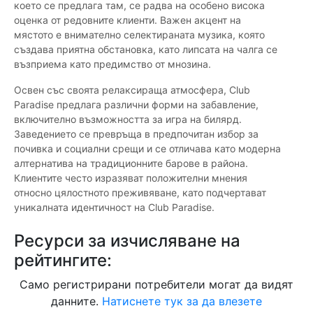
което се предлага там, се радва на особено висока
оценка от редовните клиенти. Важен акцент на
мястото е внимателно селектираната музика, която
създава приятна обстановка, като липсата на чалга се
възприема като предимство от мнозина.
Освен със своята релаксираща атмосфера, Club
Paradise предлага различни форми на забавление,
включително възможността за игра на билярд.
Заведението се превръща в предпочитан избор за
почивка и социални срещи и се отличава като модерна
алтернатива на традиционните барове в района.
Клиентите често изразяват положителни мнения
относно цялостното преживяване, като подчертават
уникалната идентичност на Club Paradise.
Ресурси за изчисляване на
рейтингите:
Само регистрирани потребители могат да видят
данните.
Натиснете тук за да влезете