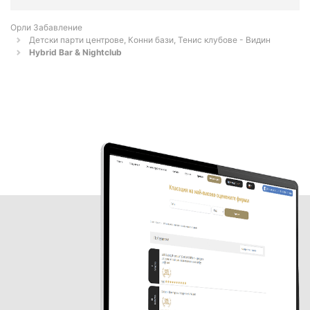
Орли Забавление
Детски парти центрове, Конни бази, Тенис клубове - Видин
Hybrid Bar & Nightclub