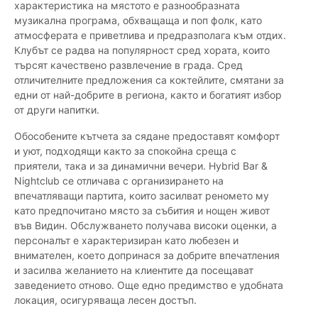
характеристика на мястото е разнообразната
музикална програма, обхващаща и поп фолк, като
атмосферата е приветлива и предразполага към отдих.
Клубът се радва на популярност сред хората, които
търсят качествено развлечение в града. Сред
отличителните предложения са коктейлите, смятани за
едни от най-добрите в региона, както и богатият избор
от други напитки.
Обособените кътчета за сядане предоставят комфорт
и уют, подходящи както за спокойна среща с
приятели, така и за динамични вечери. Hybrid Bar &
Nightclub се отличава с организирането на
впечатляващи партита, които засилват реномето му
като предпочитано място за събития и нощен живот
във Видин. Обслужването получава високи оценки, а
персоналът е характеризиран като любезен и
внимателен, което допринася за добрите впечатления
и засилва желанието на клиентите да посещават
заведението отново. Още едно предимство е удобната
локация, осигуряваща лесен достъп.