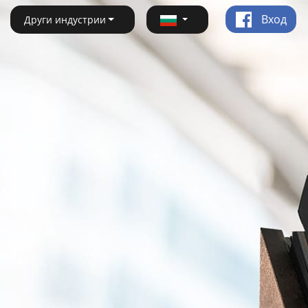
Вход
Други индустрии