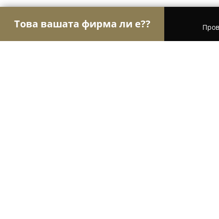
Това вашата фирма ли е??
Пров
Орли Забавление
Детски парти центрове, Кон
Luxor Gaming Club
8.6
(7)
София, бул. „Президент Линкълн“ 114-118
Покажи телефонния номер