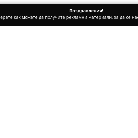
Поздравления!
ерете как можете да получите рекламни материали, за да се нас
ни бази, Тенис клубове - София
Luxor Gaming Club
Относно компанията:
Един от най-разпознаваемите
Club
, който функционира успе
и качествени услуги в област
обширна гама игрални автома
мултигейм машини, предоста
мистери джакпоти, както и въ
Посетителите могат да разчи
отношение, което допринася 
клуб. Сред силните страни н