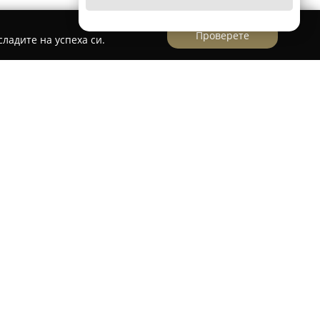
Проверете
ладите на успеха си.
 игрални клубове в София е
Luxor Gaming
шно от 1991 година и се отличава с богат опит
та на забавленията. В клуба присъства
ти, сред които се открояват различни слот и
вящи възможност за участие в прогресивни и
зможност за други атрактивни бонус игри.
тат на комфортна атмосфера и професионално
за приятно прекарване на времето в игралния
а Luxor Gaming Club се нареждат и седмичните