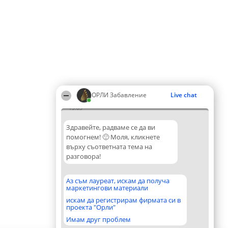
ОРЛИ Забавление
Live chat
13:03
Здравейте, радваме се да ви
помогнем! 🙂 Моля, кликнете
върху съответната тема на
разговора!
Аз съм лауреат, искам да получа
маркетингови материали
искам да регистрирам фирмата си в
проекта "Орли"
Имам друг проблем