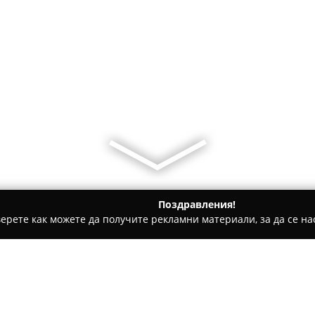
Поздравления!
ерете как можете да получите рекламни материали, за да се нас
ни бази, Тенис клубове - Приморско
Mojito Beach Bar