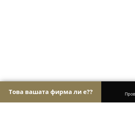
Това вашата фирма ли е??
Пров
Орли Забавление
Детски парти центрове, Кон