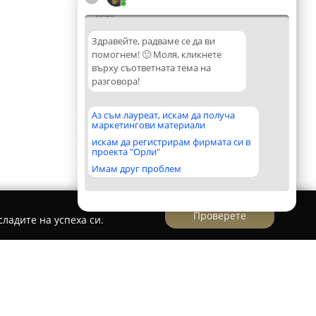
03:20
Здравейте, радваме се да ви
помогнем! 🙂 Моля, кликнете
върху съответната тема на
разговора!
Аз съм лауреат, искам да получа
маркетингови материали
искам да регистрирам фирмата си в
проекта "Орли"
Имам друг проблем
Проверете
ладите на успеха си.