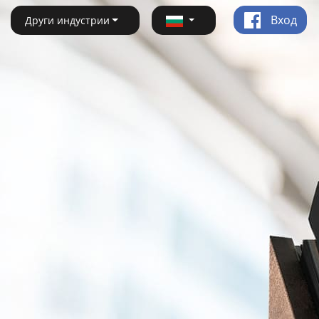
Вход
Други индустрии