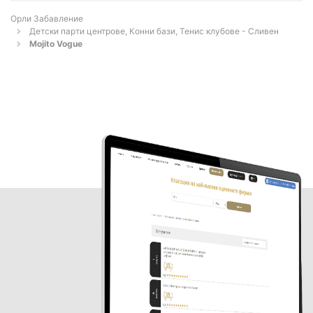
Орли Забавление
Детски парти центрове, Конни бази, Тенис клубове - Сливен
Mojito Vogue