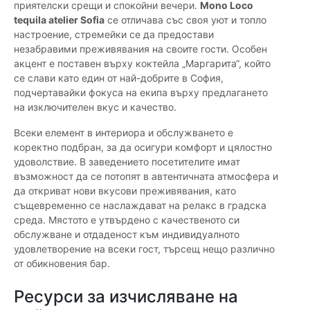
приятелски срещи и спокойни вечери.
Mono Loco
tequila atelier Sofia
се отличава със своя уют и топло
настроение, стремейки се да предостави
незабравими преживявания на своите гости. Особен
акцент е поставен върху коктейла „Маргарита“, който
се слави като един от най-добрите в София,
подчертавайки фокуса на екипа върху предлагането
на изключителен вкус и качество.
Всеки елемент в интериора и обслужването е
коректно подбран, за да осигури комфорт и цялостно
удоволствие. В заведението посетителите имат
възможност да се потопят в автентичната атмосфера и
да откриват нови вкусови преживявания, като
същевременно се наслаждават на релакс в градска
среда. Мястото е утвърдено с качественото си
обслужване и отдаденост към индивидуалното
удовлетворение на всеки гост, търсещ нещо различно
от обикновения бар.
Ресурси за изчисляване на