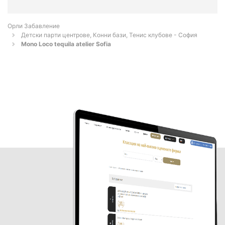
Орли Забавление
Детски парти центрове, Конни бази, Тенис клубове - София
Mono Loco tequila atelier Sofia