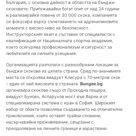
България, с основна дейност в областта на бънджи
скоковете. Притежавайки богат опит от над 24 години
и реализирайки повече от 30 000 скока, компанията
се фокусира върху съчетаването на адреналиновите
моменти с високо ниво на безопасност.
Инструкторският екип е съставен от специалисти с
квалификация от Националната спортна академия,
което осигурява професионализъм и сигурност за
любителите на силните усещания.
Организацията разполага с разнообразни локации за
бънджи скокове из цялата страна. Сред по-значимите
места се откроява виадукт Клисура с 70-метров скок
– един от най-високите в страната.
Bungee.bg
организира скокове също от Проходна пещера,
виадукт Буново, Аспарухов мост във Варна и от
специализирана система с кран в София. Широкият
избор от обекти позволява създаването на отличителни
приключения, които оставят трайни спомени,
насърчавайки преживявания, свързани с
преодоляване на личните граници и израстване.