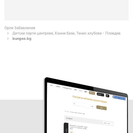
Орли Забавление
Детски парти центрове, Конни бази, Тенис клубове - Пловдив
bungee.bg