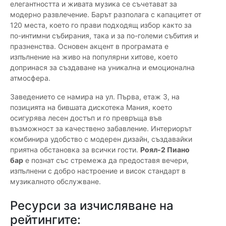
елегантността и живата музика се съчетават за
модерно развлечение. Барът разполага с капацитет от
120 места, което го прави подходящ избор както за
по-интимни събирания, така и за по-големи събития и
празненства. Основен акцент в програмата е
изпълнение на живо на популярни хитове, което
допринася за създаване на уникална и емоционална
атмосфера.
Заведението се намира на ул. Първа, етаж 3, на
позицията на бившата дискотека Мания, което
осигурява лесен достъп и го превръща във
възможност за качествено забавление. Интериорът
комбинира удобство с модерен дизайн, създавайки
приятна обстановка за всички гости.
Роял-2 Пиано
бар
е познат със стремежа да предоставя вечери,
изпълнени с добро настроение и висок стандарт в
музикалното обслужване.
Ресурси за изчисляване на
рейтингите: