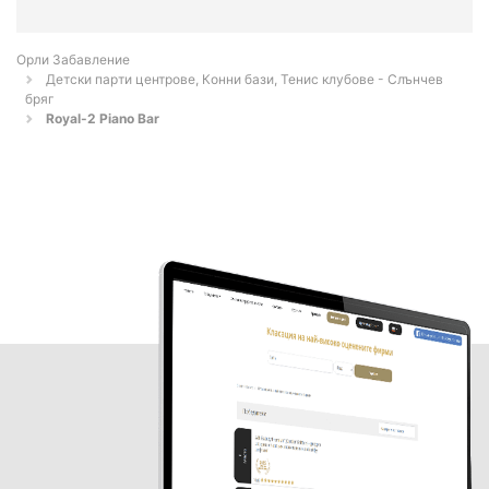
Орли Забавление
Детски парти центрове, Конни бази, Тенис клубове - Слънчев
бряг
Royal-2 Piano Bar