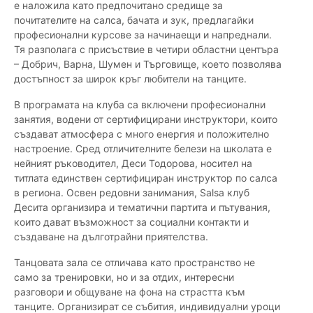
е наложила като предпочитано средище за
почитателите на салса, бачата и зук, предлагайки
професионални курсове за начинаещи и напреднали.
Тя разполага с присъствие в четири областни центъра
– Добрич, Варна, Шумен и Търговище, което позволява
достъпност за широк кръг любители на танците.
В програмата на клуба са включени професионални
занятия, водени от сертифицирани инструктори, които
създават атмосфера с много енергия и положително
настроение. Сред отличителните белези на школата е
нейният ръководител, Деси Тодорова, носител на
титлата единствен сертифициран инструктор по салса
в региона. Освен редовни занимания, Salsa клуб
Десита организира и тематични партита и пътувания,
които дават възможност за социални контакти и
създаване на дълготрайни приятелства.
Танцовата зала се отличава като пространство не
само за тренировки, но и за отдих, интересни
разговори и общуване на фона на страстта към
танците. Организират се събития, индивидуални уроци