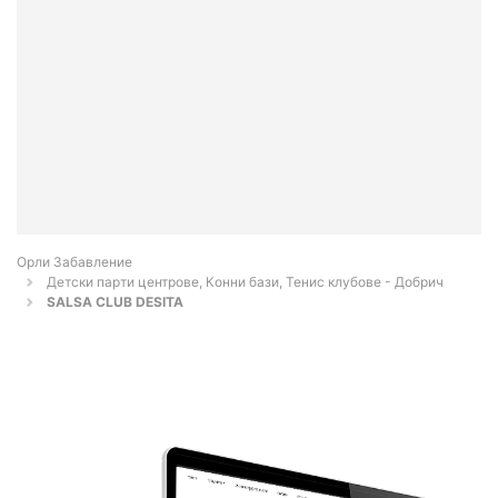
Орли Забавление
Детски парти центрове, Конни бази, Тенис клубове - Добрич
SALSA CLUB DESITA