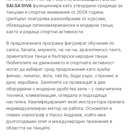
SALSA DIVA
функционира като утвърдено средище за
танцови и спортни занимания от 2004 година.
Центърът осигурява разнообразие от курсове,
обхващащи латиноамерикански и модерни танци,
както и редица спортни активности.
В предложената програма фигурират обучения по
салса, бачата, меренге, ча-ча-ча, аржентинско танго,
ориенталски танци и български народни танци.
Любителите на движението и спортната активност
могат да избират сред предложения като зумба
фитнес, пилатес, йога, тай бо, боди уърк, стречинг и
денс аеробика. Занятията се провеждат в две
оборудвани с модерни удобства зали – с озвучителна
техника, климатизация, огледала и подходяща
настилка. Квалифицираният екип инструктори прилага
индивидуализиран метод на работа. Основател и
главен хореограф е Наско Андреев, който има
дългогодишен опит и международно признание в
областта на танците.