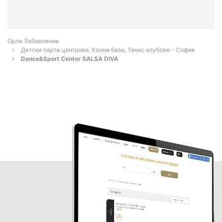
Орли Забавление
Детски парти центрове, Конни бази, Тенис клубове - София
Dance&Sport Center SALSA DIVA