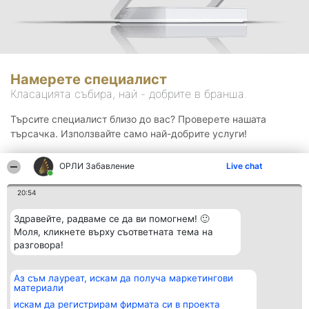
Намерете специалист
Класацията събира, най - добрите в бранша.
Търсите специалист близо до вас? Проверете нашата
търсачка. Използвайте само най-добрите услуги!
ОРЛИ Забавление
Live chat
Търсене
20:54
Здравейте, радваме се да ви помогнем! 🙂
Моля, кликнете върху съответната тема на
разговора!
Аз съм лауреат, искам да получа маркетингови
Организатор на
Класация
Контакти
материали
класиране
Победители
Контакти
Beautiful Company S.R.L.
Списък на
искам да регистрирам фирмата си в проекта
BulevardulAleea Timișul De