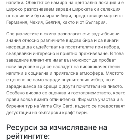
напитки. Обектът се намира на централна локация и е
широко разпознаваем заради широката си селекция
от наливни и бутилирани бири, представящи марки от
Германия, Чехия, Белгия, както и от България.
Специалистите в екипа разполагат със задълбочени
знания относно различните видове бира и са винаги
насреща да съдействат на посетителите при избора,
създавайки интересно и приятно преживяване. В това
заведение клиентите имат възможност да пробват
нови вкусове и да се насладят на висококачествени
напитки в социална и приятелска атмосфера. Мястото
е ценено не само заради внушителния избор, но и
заради шанса за среща с други почитатели на пивото.
Особено високо се оценява и гостоприемството, което
прави всяка визита отличителна. Фирмата участва и в
бирения тур на Varna City Card, където се предоставят
дегустации на български крафт бири.
Ресурси за изчисляване на
рейтингите: