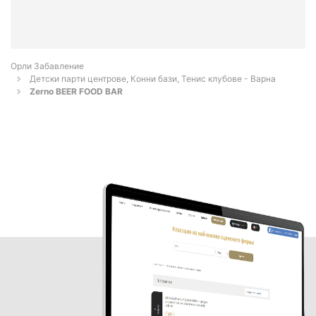
Орли Забавление
Детски парти центрове, Конни бази, Тенис клубове - Варна
Zerno BEER FOOD BAR