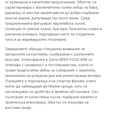
от кулинарни и напиткови предложения. Обектът се
характеризира с изключително голям избор на бира,
вариращ от местни занаятчийски до добре подбрани
вносни марки, допълващи пъстрото меню. Сред
предложенията фигурират европейска кухня,
селекция от улична храна, бургери, балканска скара и
различни разядки, подходящи както за споделяне,
така и за индивидуално похапване.
Заведението обръща специално внимание на
авторските си коктейли, съобразени с различните
вкусове. Атмосферата в Zerno BEER FOOD BAR се
отличава с оживеност и гостоприемство, което го
прави предпочитан избор за събирания с приятели,
празнуване на рождени дни или релаксиращи вечери.
Локацията е подходяща и за спортни фенове, които
могат да наблюдават футболни срещи, като се
наслаждават на удобство и приятна обстановка. Със
съчетание от качествена кухня, подбрани напитки и
приятелска атмосфера, обектът се откроява на
местния пазар.