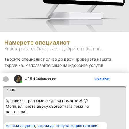
Намерете специалист
Класацията събира, най - добрите в бранша.
Търсите специалист близо до вас? Проверете нашата
търсачка. Използвайте само най-добрите услуги!
ОРЛИ Забавление
Live chat
Търсене
16:48
Здравейте, радваме се да ви помогнем! 🙂
Моля, кликнете върху съответната тема на
разговора!
Аз съм лауреат, искам да получа маркетингови
Организатор на
Класация
Контакти