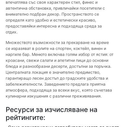
впечатлява със своя характерен стил, финес и
автентична обстановка, привличайки посетители с
внимателно подбран декор. Пространството се
определя като удобно и естетически красиво,
предоставяйки интересна и подходяща среда за
отдих.
Множеството възможности за прекарване на време
се изразяват в ролите на спортен, коктейл, винен и
наргиле бар. Менюто включва голям избор от ястия: от
кроасани, свежи салати и апетитни пици до основни
блюда и разнообразни десерти, достъпни за поръчка.
Централната локация е значително предимство,
гарантиращо лесен достъп до градските удобства и
забележителности. Заведението предлага приятна
атмосфера, подходяща за всеки вкус, която съчетава
кулинарни изкушения с различни преживявания.
Ресурси за изчисляване на
рейтингите: