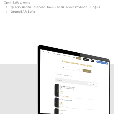
Орли Забавление
Детски парти центрове, Конни бази, Тенис клубове - София
Green BAR Sofia