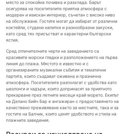
място за спокойна почивка и разхлада. Барът
осигурява на посетителите приятна атмосфера с
модерен и изискан интериор, съчетан с високо ниво
на обслужване. Гостите могат да избират от различни
коктейли, студени напитки и разнообразни закуски,
като сред тях присъстват и характерни български
ястия.
Сред отличителните черти на заведението са
красивите морски гледки и разположението на първа
линия до плажа. Мястото е известно и с
организираните музикални събития и тематични
партита, които създават оживена и празнична
атмосфера. Посетителите разполагат с удобства като
шезлонги и чадъри, които допринасят за приятното
прекарване през летните месеци край морето. Екипът
на Делано Бийч Бар е ангажиран с предоставянето на
качествено преживяване както за местните, така и за
гостите на Балчик, които ценят удобството и стила на
плажните заведения.