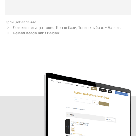
Орли Забавление
Детски парти центрове, Конни бази, Тенис клубове - Балчик
Delano Beach Bar / Balchik