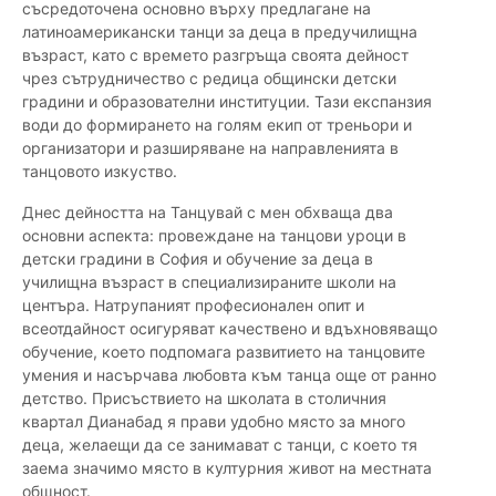
съсредоточена основно върху предлагане на
латиноамерикански танци за деца в предучилищна
възраст, като с времето разгръща своята дейност
чрез сътрудничество с редица общински детски
градини и образователни институции. Тази експанзия
води до формирането на голям екип от треньори и
организатори и разширяване на направленията в
танцовото изкуство.
Днес дейността на Танцувай с мен обхваща два
основни аспекта: провеждане на танцови уроци в
детски градини в София и обучение за деца в
училищна възраст в специализираните школи на
центъра. Натрупаният професионален опит и
всеотдайност осигуряват качествено и вдъхновяващо
обучение, което подпомага развитието на танцовите
умения и насърчава любовта към танца още от ранно
детство. Присъствието на школата в столичния
квартал Дианабад я прави удобно място за много
деца, желаещи да се занимават с танци, с което тя
заема значимо място в културния живот на местната
общност.