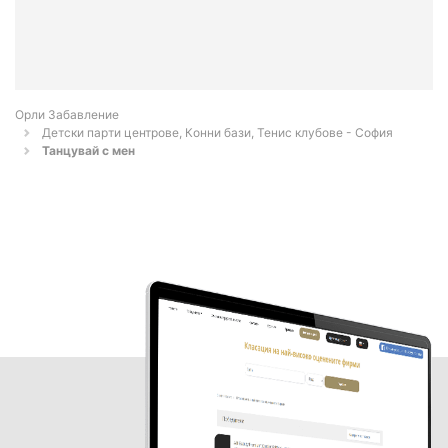
Орли Забавление
Детски парти центрове, Конни бази, Тенис клубове - София
Танцувай с мен