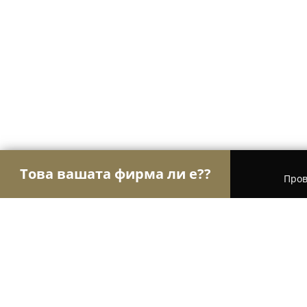
Това вашата фирма ли е??
Пров
Орли Забавление
Детски парти центрове, Кон
Оротека Седянка