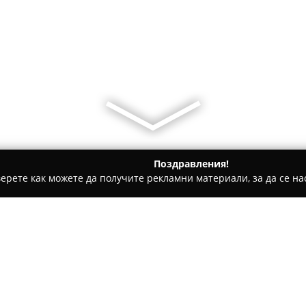
Поздравления!
ерете как можете да получите рекламни материали, за да се нас
ни бази, Тенис клубове - Велико Търново
Оротека Седянка
Относно компанията: