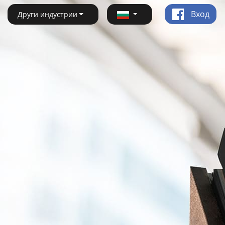
Вход
Други индустрии