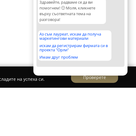
Здравейте, радваме се да ви
помогнем! 🙂 Моля, кликнете
върху съответната тема на
разговора!
Аз съм лауреат, искам да получа
маркетингови материали
искам да регистрирам фирмата си в
проекта "Орли"
Имам друг проблем
Проверете
ладите на успеха си.