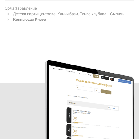
Орли Забавление
Детски парти центрове, Конни бази, Тенис клубове - Смолян
Конна езда Ризов