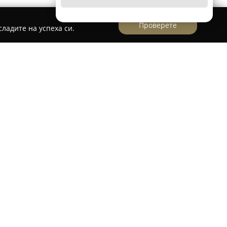
Проверете
ладите на успеха си.
ер
ира в централната част на Димитровград на
 представлява съвременен център за
 по-голям комплекс, който значително
свободното време в града. Обожателите на
дните кино ленти в приятна и уютна
ите удобства включват безплатно
 подобрено зрителско изживяване.
имателно обслужване и приветлив персонал,
стоприемна среда. Благодарение на