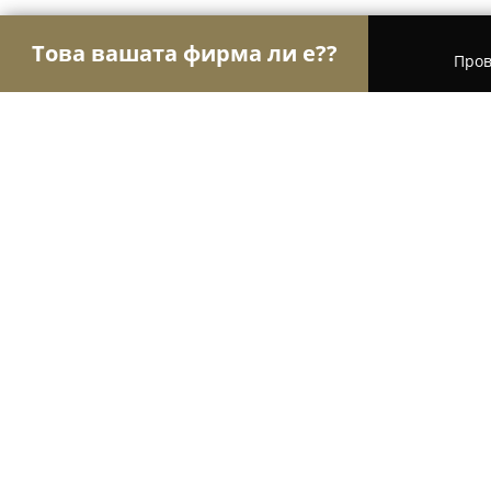
Това вашата фирма ли е??
Пров
Орли Забавление
Детски парти центрове, Кон
Кино Планета Пайнер
9.2
(64)
Димитровград, Dimitrovgrad
Покажи телефонния номер