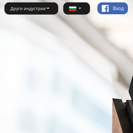
Вход
Други индустрии