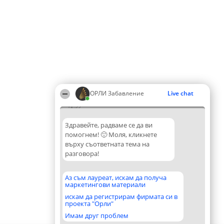
ОРЛИ Забавление
Live chat
12:59
Здравейте, радваме се да ви
помогнем! 🙂 Моля, кликнете
върху съответната тема на
разговора!
Аз съм лауреат, искам да получа
маркетингови материали
искам да регистрирам фирмата си в
проекта "Орли"
Имам друг проблем