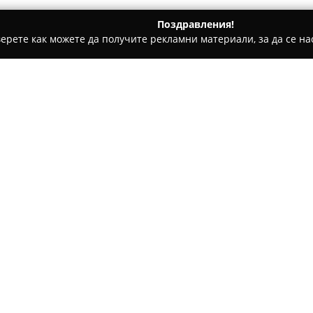
Поздравления!
ерете как можете да получите рекламни материали, за да се нас
ни бази, Тенис клубове - Димитровград
Кино Планета Пайн
Относно компанията:
Кино Планета Пайнер
се нам
булевард ''БЪЛГАРИЯ'' 4 А и
забавление. Киното е част от
обогатява възможностите за 
киното могат да гледат после
атмосфера, като допълнителн
предоставяне на 3D очила за
Комплексът се отличава с вн
което създава спокойна и го