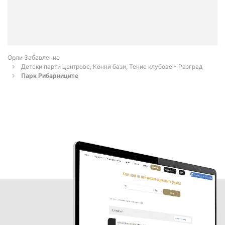
Орли Забавление
Детски парти центрове, Конни бази, Тенис клубове - Разград
Парк Рибарниците