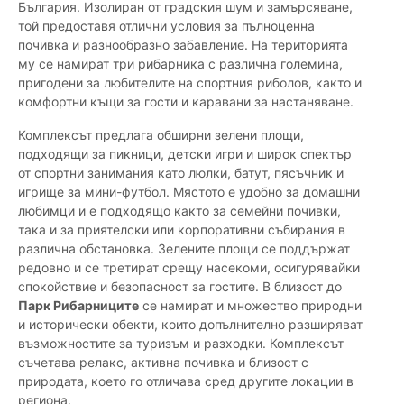
България. Изолиран от градския шум и замърсяване,
той предоставя отлични условия за пълноценна
почивка и разнообразно забавление. На територията
му се намират три рибарника с различна големина,
пригодени за любителите на спортния риболов, както и
комфортни къщи за гости и каравани за настаняване.
Комплексът предлага обширни зелени площи,
подходящи за пикници, детски игри и широк спектър
от спортни занимания като люлки, батут, пясъчник и
игрище за мини-футбол. Мястото е удобно за домашни
любимци и е подходящо както за семейни почивки,
така и за приятелски или корпоративни събирания в
различна обстановка. Зелените площи се поддържат
редовно и се третират срещу насекоми, осигурявайки
спокойствие и безопасност за гостите. В близост до
Парк Рибарниците
се намират и множество природни
и исторически обекти, които допълнително разширяват
възможностите за туризъм и разходки. Комплексът
съчетава релакс, активна почивка и близост с
природата, което го отличава сред другите локации в
региона.