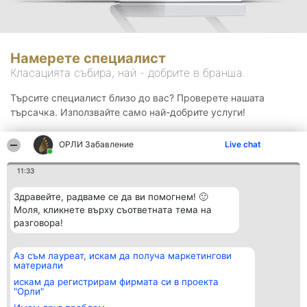
Намерете специалист
Класацията събира, най - добрите в бранша.
Търсите специалист близо до вас? Проверете нашата
търсачка. Използвайте само най-добрите услуги!
ОРЛИ Забавление
Live chat
Търсене
11:33
Здравейте, радваме се да ви помогнем! 🙂
Моля, кликнете върху съответната тема на
разговора!
Аз съм лауреат, искам да получа маркетингови
Организатор на
Класация
Контакти
материали
класиране
Победители
Контакти
Beautiful Company S.R.L.
Списък на
искам да регистрирам фирмата си в проекта
BulevardulAleea Timișul De
всички
"Орли"
Sus Nr. 2, Bl. A30, Sc. A, Et.
победители
4, Ap. 13