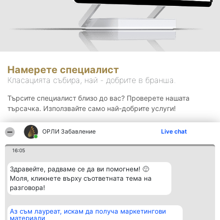
Намерете специалист
Класацията събира, най - добрите в бранша.
Търсите специалист близо до вас? Проверете нашата
търсачка. Използвайте само най-добрите услуги!
ОРЛИ Забавление
Live chat
Търсене
16:05
Здравейте, радваме се да ви помогнем! 🙂
Моля, кликнете върху съответната тема на
разговора!
Аз съм лауреат, искам да получа маркетингови
Организатор на
Класация
Контакти
материали
класиране
Победители
Контакти