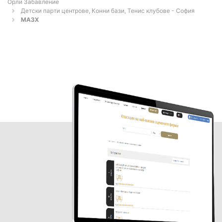
Орли Забавление
Детски парти центрове, Конни бази, Тенис клубове - София
MA3X