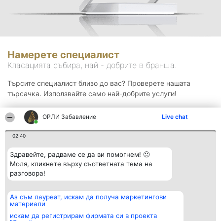
Намерете специалист
Класацията събира, най - добрите в бранша.
Търсите специалист близо до вас? Проверете нашата
търсачка. Използвайте само най-добрите услуги!
ОРЛИ Забавление
Live chat
Търсене
02:40
Здравейте, радваме се да ви помогнем! 🙂
Моля, кликнете върху съответната тема на
разговора!
Аз съм лауреат, искам да получа маркетингови
Организатор на
Класация
Контакти
материали
класиране
Победители
Контакти
Beautiful Company S.R.L.
Списък на
искам да регистрирам фирмата си в проекта
BulevardulAleea Timișul De
всички