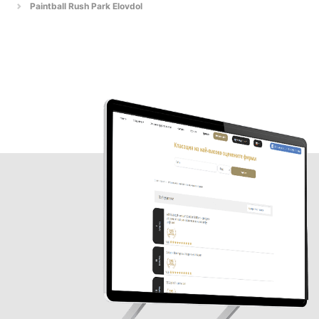
Paintball Rush Park Elovdol