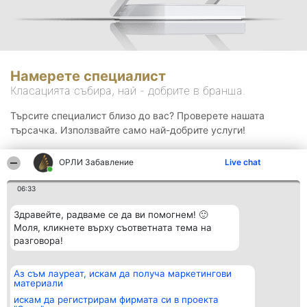
Намерете специалист
Класацията събира, най - добрите в бранша.
Търсите специалист близо до вас? Проверете нашата
търсачка. Използвайте само най-добрите услуги!
ОРЛИ Забавление
Live chat
Търсене
06:33
Здравейте, радваме се да ви помогнем! 🙂
Моля, кликнете върху съответната тема на
разговора!
Аз съм лауреат, искам да получа маркетингови
Организатор на
Класация
Контакти
материали
класиране
Победители
Контакти
Beautiful Company S.R.L.
Списък на
искам да регистрирам фирмата си в проекта
BulevardulAleea Timișul De
всички