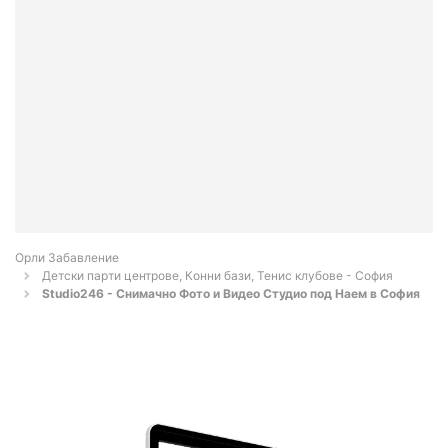
Орли Забавление
Детски парти центрове, Конни бази, Тенис клубове - София
Studio246 - Снимачно Фото и Видео Студио под Наем в София