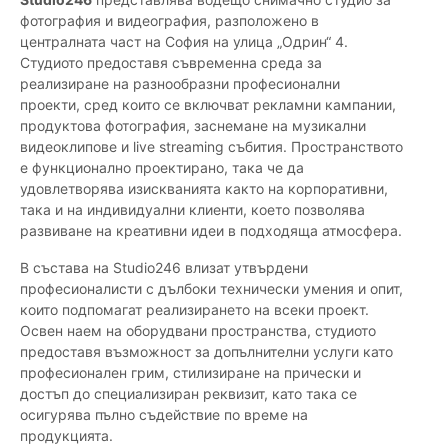
фотография и видеография, разположено в
централната част на София на улица „Одрин“ 4.
Студиото предоставя съвременна среда за
реализиране на разнообразни професионални
проекти, сред които се включват рекламни кампании,
продуктова фотография, заснемане на музикални
видеоклипове и live streaming събития. Пространството
е функционално проектирано, така че да
удовлетворява изискванията както на корпоративни,
така и на индивидуални клиенти, което позволява
развиване на креативни идеи в подходяща атмосфера.
В състава на Studio246 влизат утвърдени
професионалисти с дълбоки технически умения и опит,
които подпомагат реализирането на всеки проект.
Освен наем на оборудвани пространства, студиото
предоставя възможност за допълнителни услуги като
професионален грим, стилизиране на прически и
достъп до специализиран реквизит, като така се
осигурява пълно съдействие по време на
продукцията.