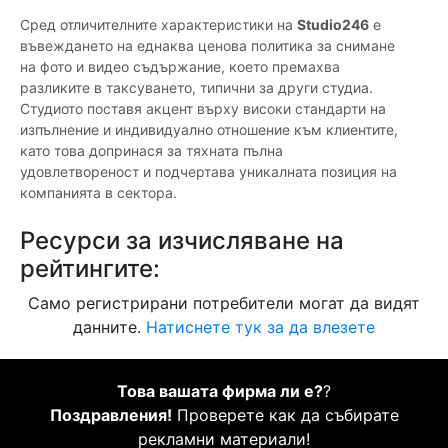
Сред отличителните характеристики на
Studio246
е
въвеждането на еднаква ценова политика за снимане
на фото и видео съдържание, което премахва
разликите в таксуването, типични за други студиа.
Студиото поставя акцент върху високи стандарти на
изпълнение и индивидуално отношение към клиентите,
като това допринася за тяхната пълна
удовлетвореност и подчертава уникалната позиция на
компанията в сектора.
Ресурси за изчисляване на
рейтингите:
Само регистрирани потребители могат да видят
данните.
Натиснете тук за да влезете
Това вашата фирма ли е?
?
Поздравления!
Проверете как да събирате
рекламни материали!